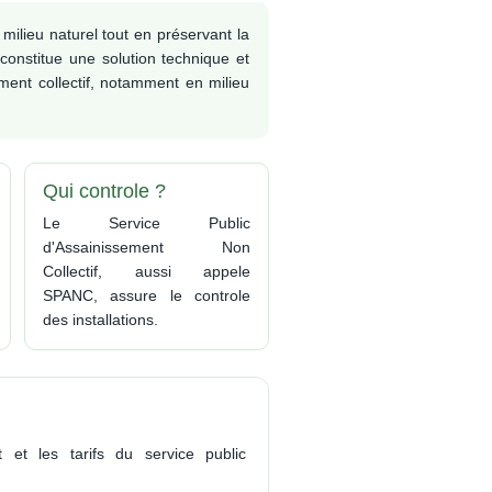
NE
MOTEUR COLLECTIONS
LES CHEMINS DE
VAUX
milieu naturel tout en préservant la
RANDONNÉE
 constitue une solution technique et
LA GESTION
IH
ent collectif, notamment en milieu
DIFFÉRENCIÉE DES BORDS
DE ROUTE
Politique de la Ville
POLITIQUE DE LA VILLE :
RDS
LE NOUVEL APPEL À
Qui controle ?
PROJET 2026 EST PARU !
Assainissement
Le Service Public
E
d'Assainissement Non
LE SERVICE
ASSAINISSEMENT
Collectif, aussi appele
ASSAINISSEMENT NON
SPANC, assure le controle
RAND
COLLECTIF
des installations.
ASSAINISSEMENT
COURS
COLLECTIF
RE
Voirie
ENT
É
Aires des gens du voyage
 et les tarifs du service public