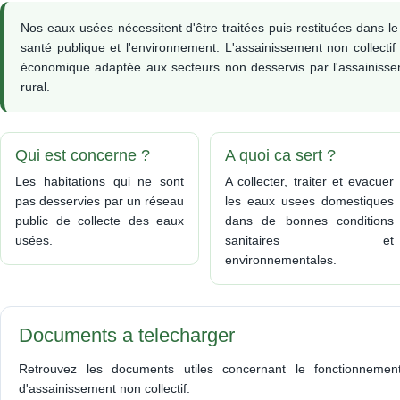
GRATUITES ET OUVERTES
D'URBANISME
INSTANTS MUSICAUX
SAINTE-FOY-LA-JEU
TOUTE L'ANNÉE !
DEMANDE DE TRA
Nos eaux usées nécessitent d'être traitées puis restituées dans le 
Musée Gertrude Schoen
Se déplacer en
PLAN LOCAL
santé publique et l'environnement. L'assainissement non collectif
Villeneuvois
S DE
D'URBANISME - PLU
économique adaptée aux secteurs non desservis par l'assainissem
MOBILITÉ ET TRANSPORT
SITE PATRIMONIAL
rural.
REMARQUABLE
TRANSPORTS PUBLICS
LES PÉRIMÈTRES
TRANSPORTS SCOLAIRES
AIRE
DÉLIMITÉS DES ABO
: INSCRIPTIONS POUR
E
DE MONUMENT
L'ANNÉE 2026/2027
Qui est concerne ?
A quoi ca sert ?
HISTORIQUE
TAIL
MON BUS EN UN CLIC
Les habitations qui ne sont
A collecter, traiter et evacuer
CHARTE PAYSAGÈR
VÉLO : L’AGGLO
pas desservies par un réseau
les eaux usees domestiques
Cadre de vie
DÉROULE SON PLAN
public de collecte des eaux
dans de bonnes conditions
POUR RÉPONDRE AUX
L'ATLAS DE LA
usées.
sanitaires et
ENJEUX DE LA MOBILITÉ
BIODIVERSITÉ DU G
DE DEMAIN
environnementales.
VILLENEUVOIS
AIDE À L'ACHAT D'UN
L'ENTRETIEN DES 
ALE
VÉLO
D’EAU DU TERRITOI
LURI
CRÉATION D'UNE
PROJET DE RÈGLEM
Documents a telecharger
NOUVELLE LIGNE ELIOS
LOCAL DE PUBLICIT
MAISON DE LA MOBILITÉ
INTERCOMMUNAL
ALE
Retrouvez les documents utiles concernant le fonctionnement
d'assainissement non collectif.